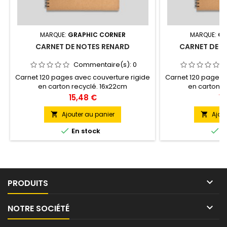
MARQUE:
GRAPHIC CORNER
MARQUE:
GR
CARNET DE NOTES RENARD
CARNET DE N
Commentaire(s):
0
Carnet 120 pages avec couverture rigide
Carnet 120 pages 
en carton recyclé. 16x22cm
en carton r
Prix
Pr
15,48 €
15
Ajouter au panier
Ajou




En stock
E

PRODUITS

NOTRE SOCIÉTÉ