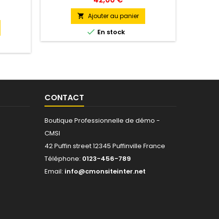
Ajouter au panier


En stock
CONTACT
Boutique Professionnelle de démo -
CMSI
42 Puffin street 12345 Puffinville France
Téléphone:
0123-456-789
Email:
info@cmonsiteinter.net