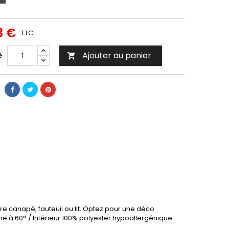
8 €
TTC
Ajouter au panier
é

e canapé, fauteuil ou lit. Optez pour une déco
ne à 60° / Intérieur 100% polyester hypoallergénique.