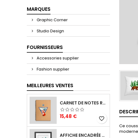
MARQUES
Graphic Corner
Studio Design
FOURNISSEURS
Accessories supplier
Fashion supplier
MEILLEURES VENTES
CARNET DE NOTES RENARD
DESCRI
Prix
15,48 €
favorite_border
Ce coussi
moderne e
AFFICHE ENCADRÉE THE ADVENTURE BEGINS