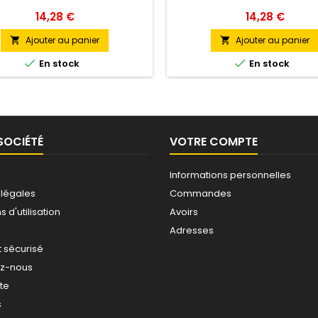
Prix
Prix
14,28 €
14,28 €
Ajouter au panier
Ajouter au panier




En stock
En stock
SOCIÉTÉ
VOTRE COMPTE
Informations personnelles
 légales
Commandes
 d'utilisation
Avoirs
Adresses
 sécurisé
ez-nous
ite
s