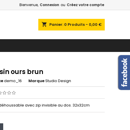
Bienvenue,
Connexion
ou
Créez votre compte
×
×
×
shopping_cart
Panier:
0
Produits - 0,00 €
n
s
sin ours brun
ce
demo_16
Marque
Studio Design
déhoussable avec zip invisible au dos. 32x32cm
ir