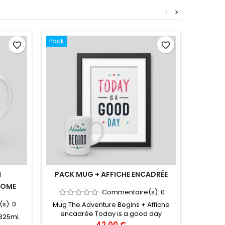
<
>
Pack
favorite_border
favorite_border
PACK MUG + AFFICHE ENCADRÉE
N
M
 COME
Commentaire(s):
0
(s):
0
Mug The Adventure Begins + Affiche
encadrée Today is a good day
325ml.
Coussin 
40x60cm
Prix
42,00 €