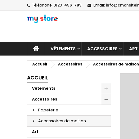
Téléphone:
0123-456-789
Email:
info@cmonsitein
A
C
C
add_circle_outline
Vo
No
d'e
VÊTEMENTS
ACCESSOIRES
ART
Accueil
Accessoires
Accessoires de maison
ACCUEIL
Vêtements
Accessoires
Papeterie
Accessoires de maison
Art