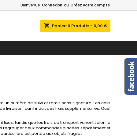
Bienvenue,
Connexion
ou
Créez votre compte
shopping_cart
Panier:
0
Produits - 0,00 €
 un numéro de suivi et remis sans signature. Les colis
livraison, car il induit des frais supplémentaires. Quel
t fixes, tandis que les frais de transport varient selon le
vons regrouper deux commandes placées séparément et
particulière est portée aux objets fragiles.