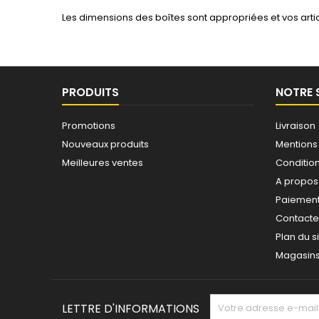
Les dimensions des boîtes sont appropriées et vos art
PRODUITS
NOTRE 
Promotions
Livraison
Nouveaux produits
Mentions
Meilleures ventes
Conditions
A propos
Paiement
Contact
Plan du s
Magasin
LETTRE D'INFORMATIONS