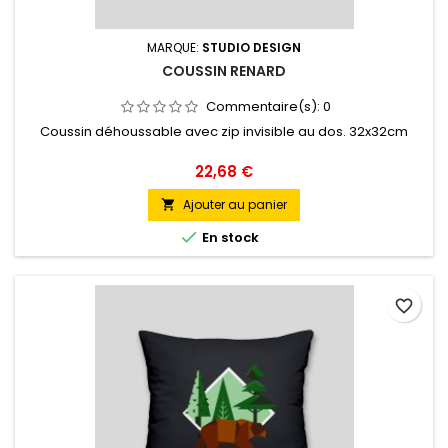
MARQUE:
STUDIO DESIGN
COUSSIN RENARD
Commentaire(s):
0
Coussin déhoussable avec zip invisible au dos. 32x32cm
Prix
22,68 €
Ajouter au panier


En stock
favorite_border