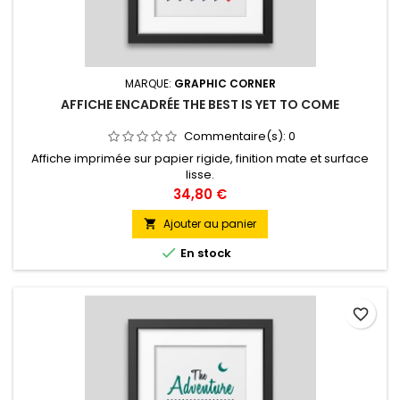
MARQUE:
GRAPHIC CORNER
AFFICHE ENCADRÉE THE BEST IS YET TO COME
Commentaire(s):
0
Affiche imprimée sur papier rigide, finition mate et surface
lisse.
Prix
34,80 €
Ajouter au panier


En stock
favorite_border