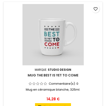
favorite_border
MARQUE:
STUDIO DESIGN
MUG THE BEST IS YET TO COME
Commentaire(s):
0
Mug en céramique blanche, 325ml.
Prix
14,28 €