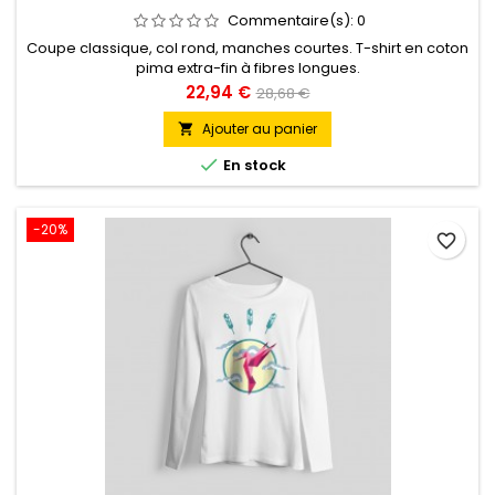
Commentaire(s):
0
Coupe classique, col rond, manches courtes. T-shirt en coton
pima extra-fin à fibres longues.
Prix
Prix
22,94 €
28,68 €
de
Ajouter au panier

base

En stock
-20%
favorite_border