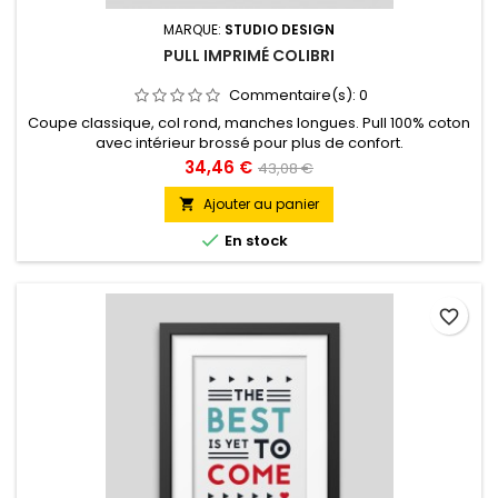
MARQUE:
STUDIO DESIGN
PULL IMPRIMÉ COLIBRI
Commentaire(s):
0
Coupe classique, col rond, manches longues. Pull 100% coton
avec intérieur brossé pour plus de confort.
Prix
Prix
34,46 €
43,08 €
de
Ajouter au panier

base

En stock
favorite_border