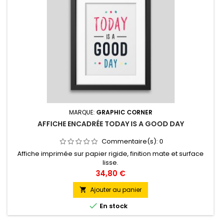
MARQUE:
GRAPHIC CORNER
AFFICHE ENCADRÉE TODAY IS A GOOD DAY
Commentaire(s):
0
Affiche imprimée sur papier rigide, finition mate et surface
lisse.
Prix
34,80 €
Ajouter au panier


En stock