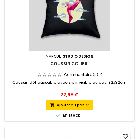
MARQUE:
STUDIO DESIGN
COUSSIN COLIBRI
Commentaire(s):
0
Coussin déhoussable avec zip invisible au dos. 32x32cm
Prix
22,68 €
Ajouter au panier


En stock
favorite_border