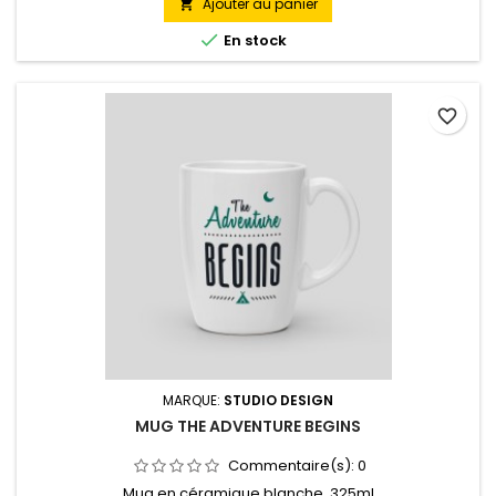
Ajouter au panier


En stock
favorite_border
MARQUE:
STUDIO DESIGN
MUG THE ADVENTURE BEGINS
Commentaire(s):
0
Mug en céramique blanche. 325ml