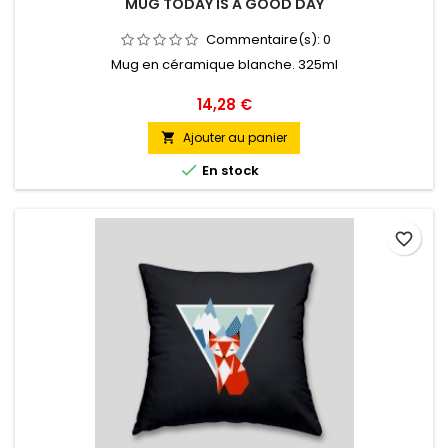
MUG TODAY IS A GOOD DAY
Commentaire(s):
0
Mug en céramique blanche. 325ml
Prix
14,28 €
Ajouter au panier


En stock
favorite_border