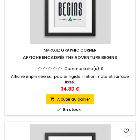
MARQUE:
GRAPHIC CORNER
AFFICHE ENCADRÉE THE ADVENTURE BEGINS
Commentaire(s):
0
Affiche imprimée sur papier rigide, finition mate et surface
lisse.
Prix
34,80 €
Ajouter au panier


En stock
favorite_border