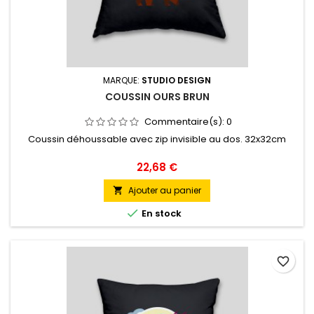
MARQUE:
STUDIO DESIGN
COUSSIN OURS BRUN
Commentaire(s):
0
Coussin déhoussable avec zip invisible au dos. 32x32cm
Prix
22,68 €
Ajouter au panier


En stock
favorite_border