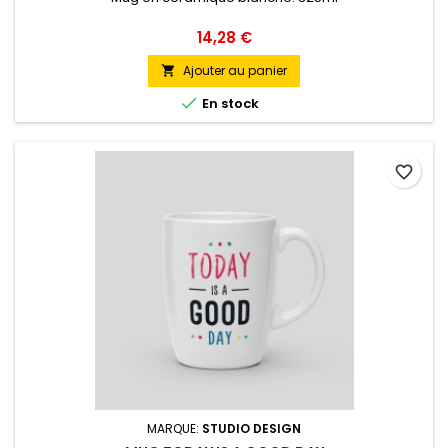
Prix
14,28 €
Ajouter au panier


En stock
favorite_border
MARQUE:
STUDIO DESIGN