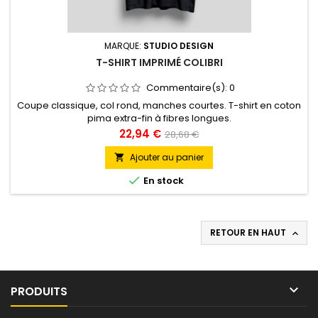
MARQUE:
STUDIO DESIGN
T-SHIRT IMPRIMÉ COLIBRI
Commentaire(s):
0
Coupe classique, col rond, manches courtes. T-shirt en coton
pima extra-fin à fibres longues.
Prix
Prix
22,94 €
28,68 €
de
Ajouter au panier

base

En stock
RETOUR EN HAUT


PRODUITS