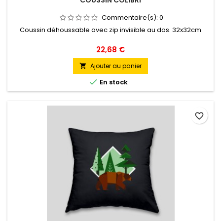
COUSSIN COLIBRI
Commentaire(s):
0
Coussin déhoussable avec zip invisible au dos. 32x32cm
Prix
22,68 €
Ajouter au panier


En stock
favorite_border