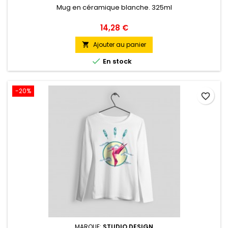
Mug en céramique blanche. 325ml
Prix
14,28 €
Ajouter au panier


En stock
-20%
favorite_border
MARQUE:
STUDIO DESIGN