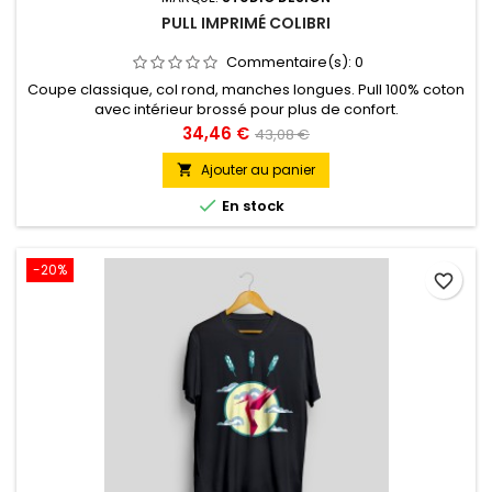
PULL IMPRIMÉ COLIBRI
Commentaire(s):
0
Coupe classique, col rond, manches longues. Pull 100% coton
avec intérieur brossé pour plus de confort.
Prix
Prix
34,46 €
43,08 €
de
Ajouter au panier

base

En stock
-20%
favorite_border