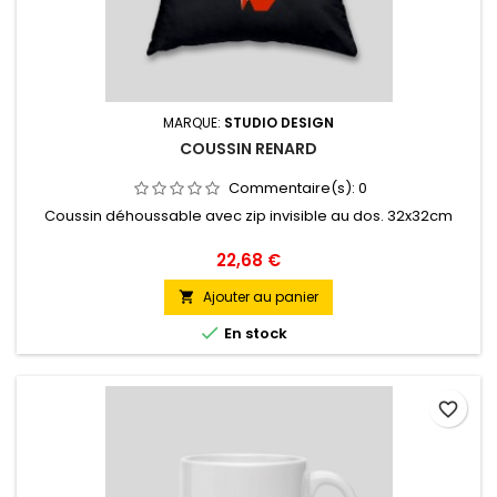
MARQUE:
STUDIO DESIGN
COUSSIN RENARD
Commentaire(s):
0
Coussin déhoussable avec zip invisible au dos. 32x32cm
Prix
22,68 €
Ajouter au panier


En stock
favorite_border