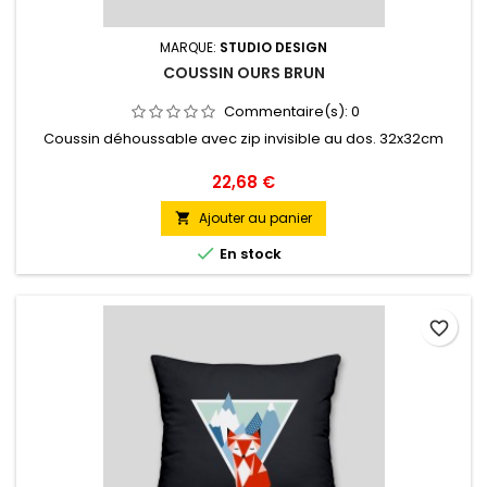
MARQUE:
STUDIO DESIGN
COUSSIN OURS BRUN
Commentaire(s):
0
Coussin déhoussable avec zip invisible au dos. 32x32cm
Prix
22,68 €
Ajouter au panier


En stock
favorite_border