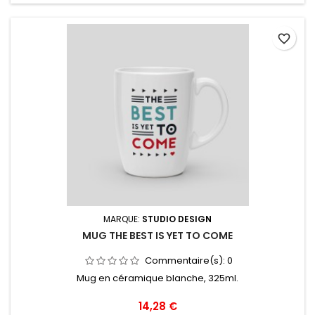
favorite_border
MARQUE:
STUDIO DESIGN
MUG THE BEST IS YET TO COME
Commentaire(s):
0
Mug en céramique blanche, 325ml.
Prix
14,28 €