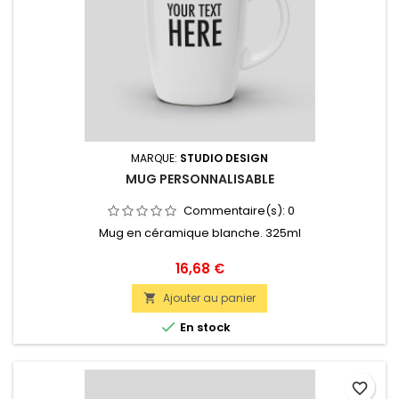
MARQUE:
STUDIO DESIGN
MUG PERSONNALISABLE
Commentaire(s):
0
Mug en céramique blanche. 325ml
Prix
16,68 €
Ajouter au panier


En stock
favorite_border