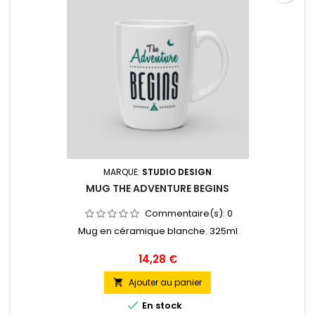
MARQUE:
STUDIO DESIGN
MUG THE ADVENTURE BEGINS
Commentaire(s):
0
Mug en céramique blanche. 325ml
Prix
14,28 €
Ajouter au panier


En stock