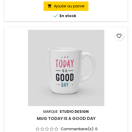
Ajouter au panier


En stock
favorite_border
MARQUE:
STUDIO DESIGN
MUG TODAY IS A GOOD DAY
Commentaire(s):
0