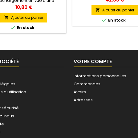
léchargement en vue d'une
ation privée, personnelle et non
Prix
10,80 €
Ajouter au panier

commerciale.
Ajouter au panier


En stock

En stock
SOCIÉTÉ
VOTRE COMPTE
Informations personnelles
 légales
Commandes
 d'utilisation
Avoirs
Adresses
 sécurisé
ez-nous
ite
s