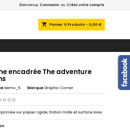
Bienvenue,
Connexion
ou
Créez votre compte
×
×
×
shopping_cart
Panier:
0
Produits - 0,00 €
n
s
che encadrée The adventure
ns
ce
demo_5
Marque
Graphic Corner
mprimée sur papier rigide, finition mate et surface lisse.
on