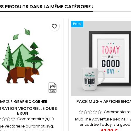
ES PRODUITS DANS LA MÊME CATÉGORIE :
Pack
favorite_border
PACK MUG + AFFICHE ENC
MARQUE:
GRAPHIC CORNER
TRATION VECTORIELLE OURS
Commentaire
BRUN
Commentaire(s):
0
Mug The Adventure Begins + 
encadrée Today is a good
e vectorielle au format .svg.
40x60cm
Prix
42,00 €