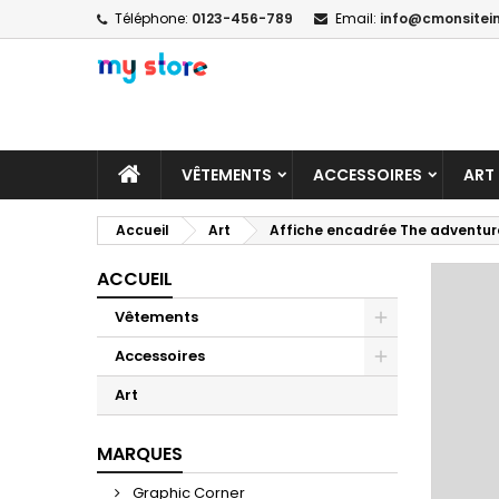
Téléphone:
0123-456-789
Email:
info@cmonsitein
A
C
C
add_circle_outline
Vo
No
d'e
VÊTEMENTS
ACCESSOIRES
ART
Accueil
Art
Affiche encadrée The adventur
ACCUEIL
Vêtements
Accessoires
Art
MARQUES
Graphic Corner