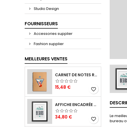
Studio Design
FOURNISSEURS
Accessories supplier
Fashion supplier
MEILLEURES VENTES
CARNET DE NOTES RENARD
Prix
15,48 €
favorite_border
DESCRI
AFFICHE ENCADRÉE THE ADVENTURE BEGINS
Le meille
Prix
34,80 €
favorite_border
bureau o