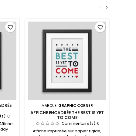
<
>
favorite_border
favorite_border
ADRÉE
MARQUE:
GRAPHIC CORNER
M
AFFICHE ENCADRÉE THE BEST IS YET
ILLUSTR
(s):
0
TO COME
Commentaire(s):
0
Affiche
 day
Affiche imprimée sur papier rigide,
Image