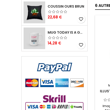
6 AUTR
COUSSIN OURS BRUN
Prix
22,68 €
favorite_border
MUG TODAY IS A GOOD DAY
Prix
14,28 €
favorite_border
ILLUS
Imag