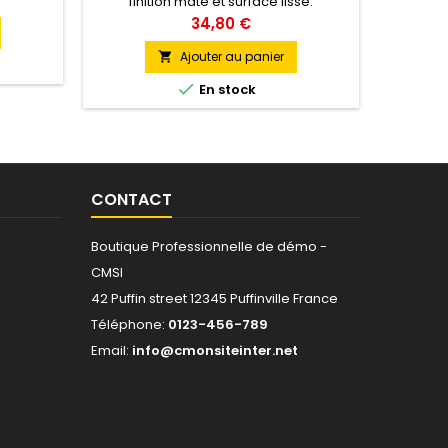
finition mate et surface lisse.
Télé
utilisa
Prix
34,80 €
Ajouter au panier


En stock
CONTACT
Boutique Professionnelle de démo -
CMSI
42 Puffin street 12345 Puffinville France
Téléphone:
0123-456-789
Email:
info@cmonsiteinter.net