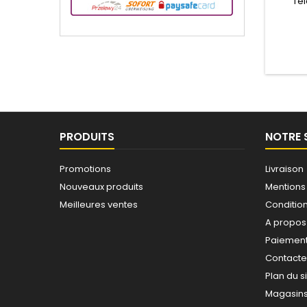
Té
utilis
PRODUITS
NOTRE 
Promotions
Livraison
Nouveaux produits
Mentions
Meilleures ventes
Conditions
A propos
Paiement
Contact
Plan du s
Magasin