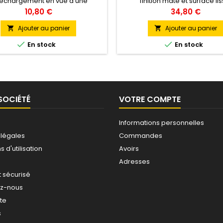
léchargement en vue d'une
finition mate et surface lis
ation privée, personnelle et non
Prix
Prix
10,80 €
34,80 €
commerciale.
Ajouter au panier
Ajouter au panier




En stock
En stock
SOCIÉTÉ
VOTRE COMPTE
Informations personnelles
 légales
Commandes
 d'utilisation
Avoirs
Adresses
 sécurisé
ez-nous
ite
s