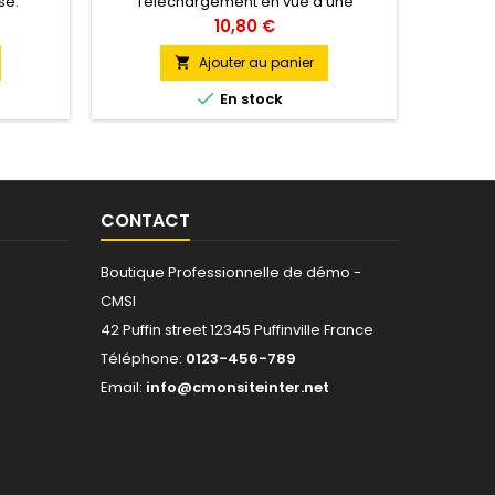
se.
Téléchargement en vue d'une
fin
utilisation privée, personnelle et non
Prix
10,80 €
commerciale.
Ajouter au panier


En stock
CONTACT
Boutique Professionnelle de démo -
CMSI
42 Puffin street 12345 Puffinville France
Téléphone:
0123-456-789
Email:
info@cmonsiteinter.net