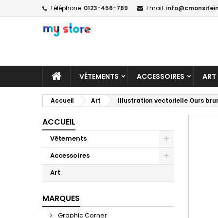
Téléphone:
0123-456-789
Email:
info@cmonsitein
A
C
C
add_circle_outline
Vo
No
d'e
VÊTEMENTS
ACCESSOIRES
ART
Accueil
Art
Illustration vectorielle Ours bru
ACCUEIL
Vêtements
Accessoires
Art
MARQUES
Graphic Corner