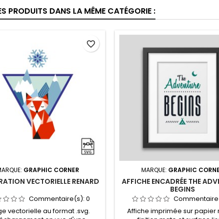
ES PRODUITS DANS LA MÊME CATÉGORIE :
favorite_border
MARQUE:
GRAPHIC CORNER
MARQUE:
GRAPHIC CORN
RATION VECTORIELLE RENARD
AFFICHE ENCADRÉE THE ADV
BEGINS
Commentaire(s):
0
Commentaire
e vectorielle au format .svg.
Affiche imprimée sur papier r