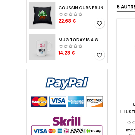
6 AUTR
COUSSIN OURS BRUN
Prix
22,68 €
favorite_border
MUG TODAY IS A GOOD DAY
Prix
14,28 €
favorite_border
ILLUST
Imag